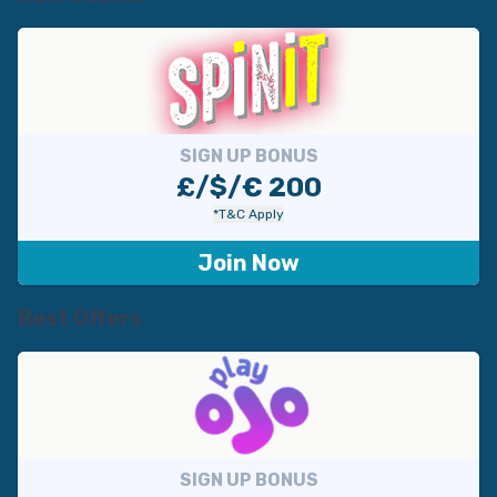
SIGN UP BONUS
£/$/€ 200
*T&C Apply
Join Now
Best Offers
SIGN UP BONUS