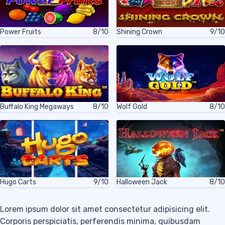
Power Fruits
8/10
Shining Crown
9/10
Buffalo King Megaways
8/10
Wolf Gold
8/10
Hugo Carts
9/10
Halloween Jack
8/10
Lorem ipsum dolor sit amet consectetur adipisicing elit.
Corporis perspiciatis, perferendis minima, quibusdam