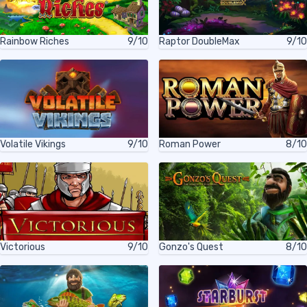
Rainbow Riches
9/10
Raptor DoubleMax
9/10
Volatile Vikings
9/10
Roman Power
8/10
Victorious
9/10
Gonzo's Quest
8/10