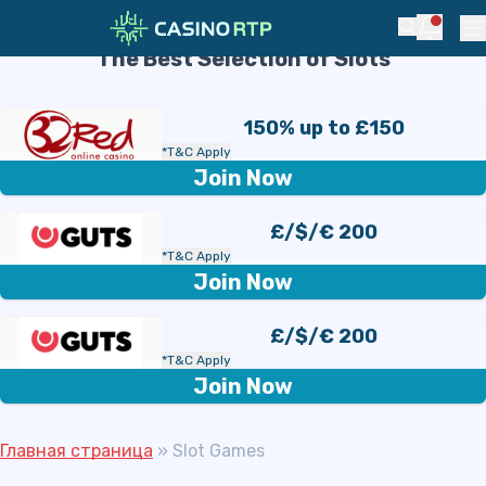
Skip to navigation
Skip to content
Slot Games
Notific
Search
Pr
The Best Selection of Slots
150% up to £150
*T&C Apply
Join Now
£/$/€ 200
*T&C Apply
Join Now
£/$/€ 200
*T&C Apply
Join Now
Главная страница
»
Slot Games