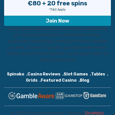
€80 + 20 free spins
*T&C Apply
Join Now
Lorem ipsum dolor sit amet consectetur adipisicing
elit. Corporis perspiciatis, perferendis minima,
quibusdam voluptatibus veritatis nihil porro repellat
quaerat quae est fuga alias quo laboriosam nemo!
Omnis nesciunt dolor dolorem. Lorem ipsum dolor sit
amet consectetur.
Spinoko
Casino Reviews
Slot Games
Tables
Grids
Featured Casino
Blog
© 2026 All rights reserved | Theme by
DinoMatic