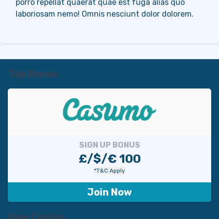
porro repellat quaerat quae est fuga alias quo
laboriosam nemo! Omnis nesciunt dolor dolorem.
Top Bonus
SIGN UP BONUS
£/$/€ 100
*T&C Apply
Join Now
New Casino