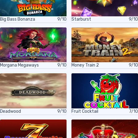
Big Bass Bonanza
9/10
Starburst
9/10
Morgana Megaways
9/10
Money Train 2
9/10
Deadwood
9/10
Fruit Cocktail
7/10