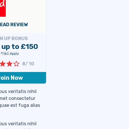
EAD REVIEW
GN UP BONUS
 up to £150
*T&C Apply
8/ 10
oin Now
us veritatis nihil
amet consectetur
 quae est fuga alias
us veritatis nihil