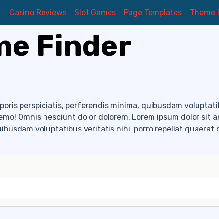
Casino Reviews
Slot Games
Page Templates
Theme 
e Finder
poris perspiciatis, perferendis minima, quibusdam voluptatib
nemo! Omnis nesciunt dolor dolorem. Lorem ipsum dolor sit 
quibusdam voluptatibus veritatis nihil porro repellat quaerat