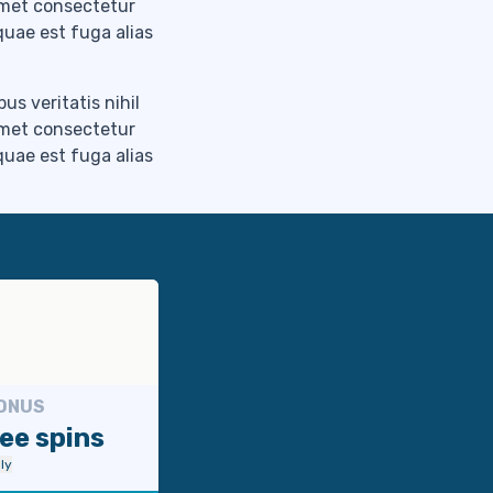
amet consectetur
 quae est fuga alias
us veritatis nihil
amet consectetur
 quae est fuga alias
BONUS
ee spins
ly