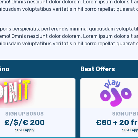
nemo! Omnis nesciunt dolor dolorem. Lorem ipsum dolor sit 
quibusdam voluptatibus veritatis nihil porro repellat quaerat
poris perspiciatis, perferendis minima, quibusdam voluptatib
nemo! Omnis nesciunt dolor dolorem. Lorem ipsum dolor sit 
quibusdam voluptatibus veritatis nihil porro repellat quaerat
ino
Best Offers
SIGN UP BONUS
SIGN UP 
£/$/€ 200
€80 + 20 fr
*T&C Apply
*T&C App