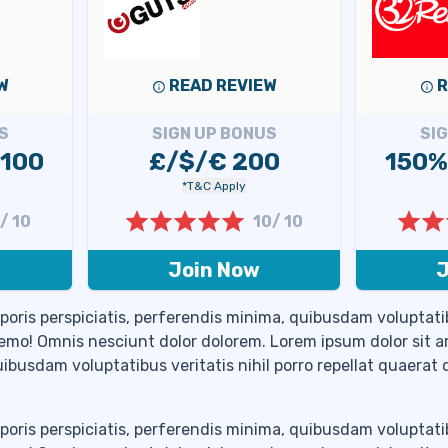
W
READ REVIEW
R
S
SIGN UP BONUS
SI
$100
£/$/€ 200
150%
*T&C Apply
/ 10
10/ 10
Join Now
J
poris perspiciatis, perferendis minima, quibusdam voluptatib
nemo! Omnis nesciunt dolor dolorem. Lorem ipsum dolor sit 
quibusdam voluptatibus veritatis nihil porro repellat quaerat
poris perspiciatis, perferendis minima, quibusdam voluptatib