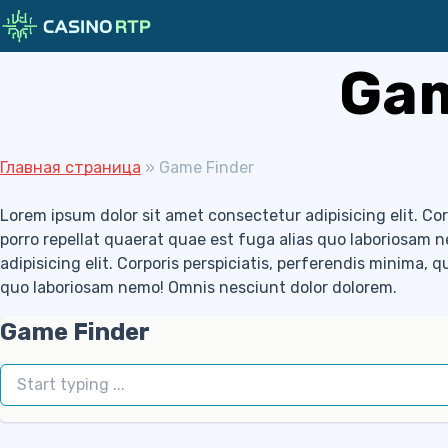
Gam
Skip to navigation
Skip to content
Главная страница
»
Game Finder
Lorem ipsum dolor sit amet consectetur adipisicing elit. Cor
porro repellat quaerat quae est fuga alias quo laboriosam 
adipisicing elit. Corporis perspiciatis, perferendis minima, 
quo laboriosam nemo! Omnis nesciunt dolor dolorem.
Game Finder