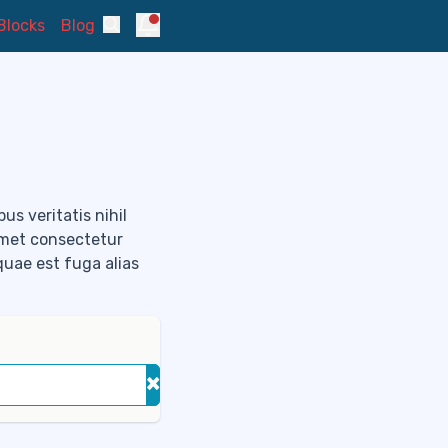
Notifications
Blocks
Blog
Search
us veritatis nihil
amet consectetur
 quae est fuga alias
×