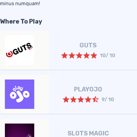
minus numquam!
Where To Play
GUTS
10/ 10
PLAYOJO
9/ 10
SLOTS MAGIC