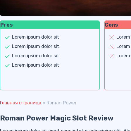
Pros
Cons
Lorem ipsum dolor sit
Lorem 
Lorem ipsum dolor sit
Lorem 
Lorem ipsum dolor sit
Lorem 
Lorem ipsum dolor sit
Главная страница
»
Roman Power
Roman Power Magic Slot Review
Lorem ipsum dolor sit amet consectetur adipisicing elit. Bla