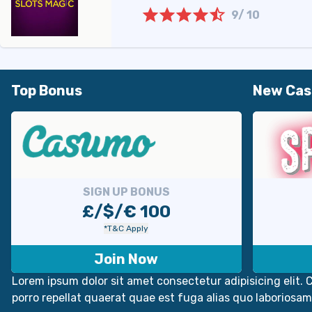
9/ 10
Top Bonus
New Cas
SIGN UP BONUS
£/$/€ 100
*T&C Apply
Join Now
Lorem ipsum dolor sit amet consectetur adipisicing elit. C
porro repellat quaerat quae est fuga alias quo laboriosa