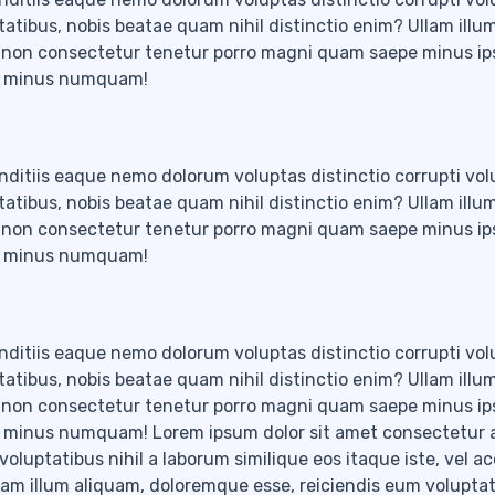
tatibus, nobis beatae quam nihil distinctio enim? Ullam illu
i non consectetur tenetur porro magni quam saepe minus i
um, minus numquam!
nditiis eaque nemo dolorum voluptas distinctio corrupti volu
tatibus, nobis beatae quam nihil distinctio enim? Ullam illu
i non consectetur tenetur porro magni quam saepe minus i
um, minus numquam!
nditiis eaque nemo dolorum voluptas distinctio corrupti volu
tatibus, nobis beatae quam nihil distinctio enim? Ullam illu
i non consectetur tenetur porro magni quam saepe minus i
, minus numquam! Lorem ipsum dolor sit amet consectetur ad
voluptatibus nihil a laborum similique eos itaque iste, vel 
llam illum aliquam, doloremque esse, reiciendis eum volupta