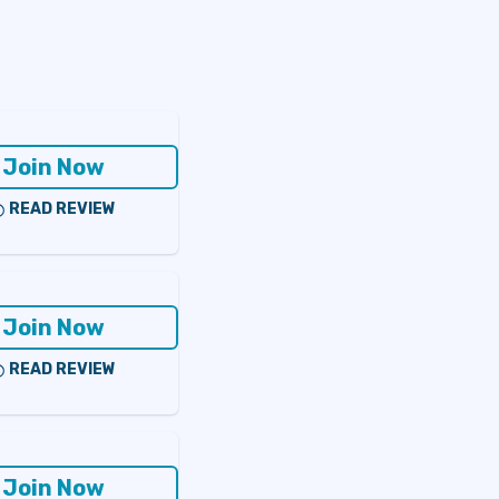
Join Now
READ REVIEW
Join Now
READ REVIEW
Join Now