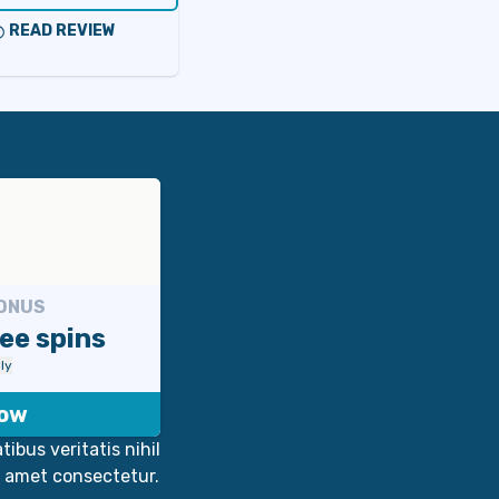
READ REVIEW
BONUS
ee spins
ly
Now
ibus veritatis nihil
t amet consectetur.