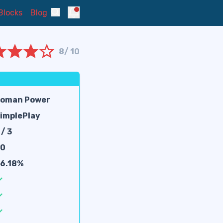
Notifications
Blocks
Blog
Search
8/ 10
oman Power
implePlay
 / 3
20
6.18%