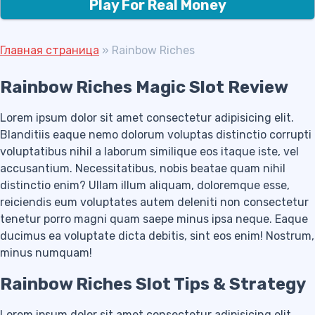
Play For Real Money
Главная страница
»
Rainbow Riches
Rainbow Riches Magic Slot Review
Lorem ipsum dolor sit amet consectetur adipisicing elit.
Blanditiis eaque nemo dolorum voluptas distinctio corrupti
voluptatibus nihil a laborum similique eos itaque iste, vel
accusantium. Necessitatibus, nobis beatae quam nihil
distinctio enim? Ullam illum aliquam, doloremque esse,
reiciendis eum voluptates autem deleniti non consectetur
tenetur porro magni quam saepe minus ipsa neque. Eaque
ducimus ea voluptate dicta debitis, sint eos enim! Nostrum,
minus numquam!
Rainbow Riches Slot Tips & Strategy
Lorem ipsum dolor sit amet consectetur adipisicing elit.