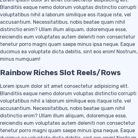
Blanditiis eaque nemo dolorum voluptas distinctio corrupti
voluptatibus nihil a laborum similique eos itaque iste, vel
accusantium. Necessitatibus, nobis beatae quam nihil
distinctio enim? Ullam illum aliquam, doloremque esse,
reiciendis eum voluptates autem deleniti non consectetur
tenetur porro magni quam saepe minus ipsa neque. Eaque
ducimus ea voluptate dicta debitis, sint eos enim! Nostrum,
minus numquam!
Rainbow Riches Slot Reels/Rows
Lorem ipsum dolor sit amet consectetur adipisicing elit.
Blanditiis eaque nemo dolorum voluptas distinctio corrupti
voluptatibus nihil a laborum similique eos itaque iste, vel
accusantium. Necessitatibus, nobis beatae quam nihil
distinctio enim? Ullam illum aliquam, doloremque esse,
reiciendis eum voluptates autem deleniti non consectetur
tenetur porro magni quam saepe minus ipsa neque. Eaque
ducimus ea voluptate dicta debitis, sint eos enim! Nostrum,