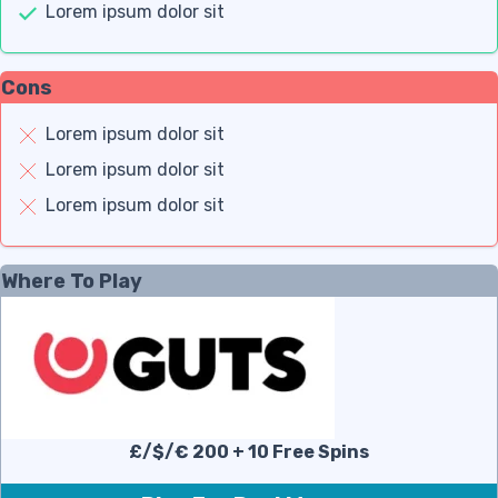
Lorem ipsum dolor sit
Cons
Lorem ipsum dolor sit
Lorem ipsum dolor sit
Lorem ipsum dolor sit
Where To Play
£/$/€ 200 + 10 Free Spins