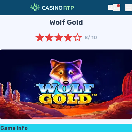
Notific
Search
Pr
Wolf Gold
Skip to navigation
Skip to content
8/ 10
Game Info