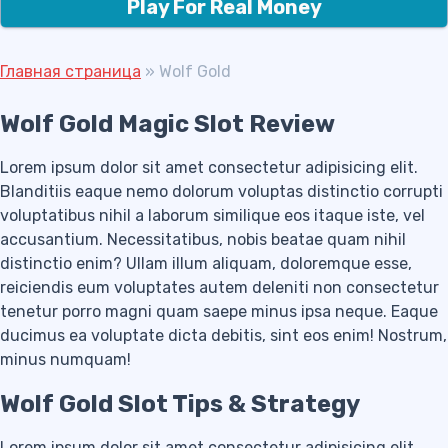
Play For Real Money
Главная страница
»
Wolf Gold
Wolf Gold Magic Slot Review
Lorem ipsum dolor sit amet consectetur adipisicing elit.
Blanditiis eaque nemo dolorum voluptas distinctio corrupti
voluptatibus nihil a laborum similique eos itaque iste, vel
accusantium. Necessitatibus, nobis beatae quam nihil
distinctio enim? Ullam illum aliquam, doloremque esse,
reiciendis eum voluptates autem deleniti non consectetur
tenetur porro magni quam saepe minus ipsa neque. Eaque
ducimus ea voluptate dicta debitis, sint eos enim! Nostrum,
minus numquam!
Wolf Gold Slot Tips & Strategy
Lorem ipsum dolor sit amet consectetur adipisicing elit.