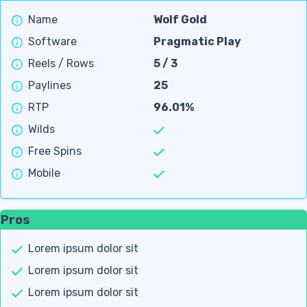
Name
Wolf Gold
Software
Pragmatic Play
Reels / Rows
5 / 3
Paylines
25
RTP
96.01%
Wilds
Free Spins
Mobile
Pros
Lorem ipsum dolor sit
Lorem ipsum dolor sit
Lorem ipsum dolor sit