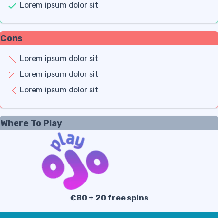
Lorem ipsum dolor sit
Cons
Lorem ipsum dolor sit
Lorem ipsum dolor sit
Lorem ipsum dolor sit
Where To Play
€80 + 20 free spins