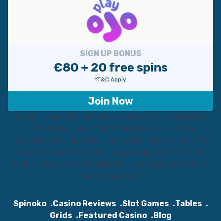
SIGN UP BONUS
€80 + 20 free spins
*T&C Apply
Join Now
Lorem ipsum dolor sit amet consectetur adipisicing
elit. Corporis perspiciatis, perferendis minima,
quibusdam voluptatibus veritatis nihil porro repellat
quaerat quae est fuga alias quo laboriosam nemo!
Omnis nesciunt dolor dolorem. Lorem ipsum dolor sit
amet consectetur.
Spinoko
Casino Reviews
Slot Games
Tables
Grids
Featured Casino
Blog