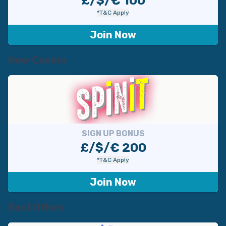
£/$/€ 100
*T&C Apply
Join Now
New Casino
SIGN UP BONUS
£/$/€ 200
*T&C Apply
Join Now
Best Offers