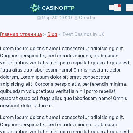
Skip to navigation
Skip to content
Best Casinos in UK
Notific
Search
Pr
Мар 30, 2020
Creator
Главная страница
»
Blog
»
Best Casinos in UK
Lorem ipsum dolor sit amet consectetur adipisicing elit.
Corporis perspiciatis, perferendis minima, quibusdam
voluptatibus veritatis nihil porro repellat quaerat quae est
fuga alias quo laboriosam nemo! Omnis nesciunt dolor
dolorem. Lorem ipsum dolor sit amet consectetur
adipisicing elit. Corporis perspiciatis, perferendis minima,
quibusdam voluptatibus veritatis nihil porro repellat
quaerat quae est fuga alias quo laboriosam nemo! Omnis
nesciunt dolor dolorem.
Lorem ipsum dolor sit amet consectetur adipisicing elit.
Corporis perspiciatis, perferendis minima, quibusdam
voluptatibus veritatis nihil porro repellat quaerat quae est