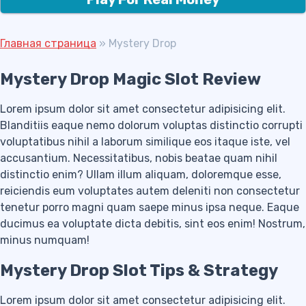
Главная страница
»
Mystery Drop
Mystery Drop Magic Slot Review
Lorem ipsum dolor sit amet consectetur adipisicing elit.
Blanditiis eaque nemo dolorum voluptas distinctio corrupti
voluptatibus nihil a laborum similique eos itaque iste, vel
accusantium. Necessitatibus, nobis beatae quam nihil
distinctio enim? Ullam illum aliquam, doloremque esse,
reiciendis eum voluptates autem deleniti non consectetur
tenetur porro magni quam saepe minus ipsa neque. Eaque
ducimus ea voluptate dicta debitis, sint eos enim! Nostrum,
minus numquam!
Mystery Drop Slot Tips & Strategy
Lorem ipsum dolor sit amet consectetur adipisicing elit.