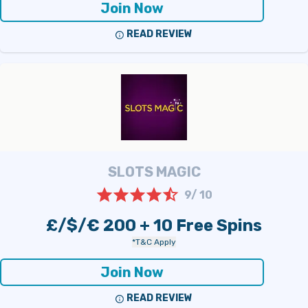
Join Now
READ REVIEW
SLOTS MAGIC
9/ 10
£/$/€ 200 + 10 Free Spins
*T&C Apply
Join Now
READ REVIEW