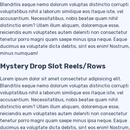
Blanditiis eaque nemo dolorum voluptas distinctio corrupti
voluptatibus nihil a laborum similique eos itaque iste, vel
accusantium. Necessitatibus, nobis beatae quam nihil
distinctio enim? Ullam illum aliquam, doloremque esse,
reiciendis eum voluptates autem deleniti non consectetur
tenetur porro magni quam saepe minus ipsa neque. Eaque
ducimus ea voluptate dicta debitis, sint eos enim! Nostrum,
minus numquam!
Mystery Drop Slot Reels/Rows
Lorem ipsum dolor sit amet consectetur adipisicing elit.
Blanditiis eaque nemo dolorum voluptas distinctio corrupti
voluptatibus nihil a laborum similique eos itaque iste, vel
accusantium. Necessitatibus, nobis beatae quam nihil
distinctio enim? Ullam illum aliquam, doloremque esse,
reiciendis eum voluptates autem deleniti non consectetur
tenetur porro magni quam saepe minus ipsa neque. Eaque
ducimus ea voluptate dicta debitis, sint eos enim! Nostrum,