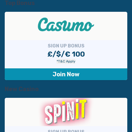
Top Bonus
SIGN UP BONUS
£/$/€ 100
*T&C Apply
Join Now
New Casino
SIGN UP BONUS