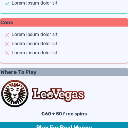
Lorem ipsum dolor sit
Cons
Lorem ipsum dolor sit
Lorem ipsum dolor sit
Lorem ipsum dolor sit
Where To Play
€60 + 50 free spins
Play For Real Money