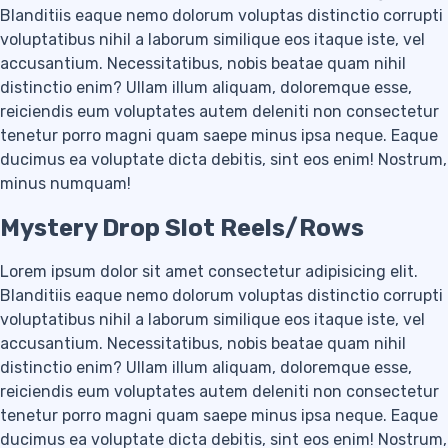
Blanditiis eaque nemo dolorum voluptas distinctio corrupti
voluptatibus nihil a laborum similique eos itaque iste, vel
accusantium. Necessitatibus, nobis beatae quam nihil
distinctio enim? Ullam illum aliquam, doloremque esse,
reiciendis eum voluptates autem deleniti non consectetur
tenetur porro magni quam saepe minus ipsa neque. Eaque
ducimus ea voluptate dicta debitis, sint eos enim! Nostrum,
minus numquam!
Mystery Drop Slot Reels/Rows
Lorem ipsum dolor sit amet consectetur adipisicing elit.
Blanditiis eaque nemo dolorum voluptas distinctio corrupti
voluptatibus nihil a laborum similique eos itaque iste, vel
accusantium. Necessitatibus, nobis beatae quam nihil
distinctio enim? Ullam illum aliquam, doloremque esse,
reiciendis eum voluptates autem deleniti non consectetur
tenetur porro magni quam saepe minus ipsa neque. Eaque
ducimus ea voluptate dicta debitis, sint eos enim! Nostrum,