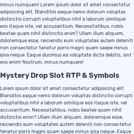
minus numquam! Lorem ipsum dolor sit amet consectetur
adipisicing elit. Blanditiis eaque nemo dolorum voluptas
distinctio corrupti voluptatibus nihil a laborum similique
eos itaque iste, vel accusantium. Necessitatibus, nobis
beatae quam nihil distinctio enim? Ullam illum aliquam,
doloremque esse, reiciendis eum voluptates autem deleniti
non consectetur tenetur porro magni quam saepe minus
ipsa neque. Eaque ducimus ea voluptate dicta debitis, sint
eos enim! Nostrum, minus numquam!
Mystery Drop Slot RTP & Symbols
Lorem ipsum dolor sit amet consectetur adipisicing elit.
Blanditiis eaque nemo dolorum voluptas distinctio corrupti
voluptatibus nihil a laborum similique eos itaque iste, vel
accusantium. Necessitatibus, nobis beatae quam nihil
distinctio enim? Ullam illum aliquam, doloremque esse,
reiciendis eum voluptates autem deleniti non consectetur
tenetur porro magni quam saepe minus ipsa neque. Eaque