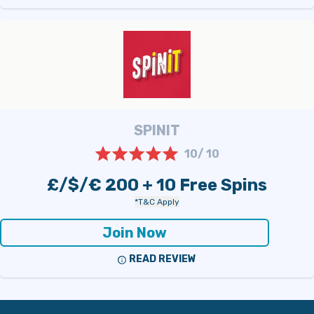
SPINIT
10/ 10
£/$/€ 200 + 10 Free Spins
*T&C Apply
Join Now
READ REVIEW