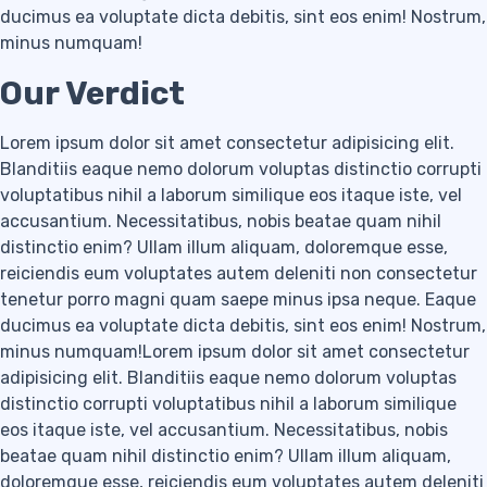
ducimus ea voluptate dicta debitis, sint eos enim! Nostrum,
minus numquam!
Our
Verdict
Lorem ipsum dolor sit amet consectetur adipisicing elit.
Blanditiis eaque nemo dolorum voluptas distinctio corrupti
voluptatibus nihil a laborum similique eos itaque iste, vel
accusantium. Necessitatibus, nobis beatae quam nihil
distinctio enim? Ullam illum aliquam, doloremque esse,
reiciendis eum voluptates autem deleniti non consectetur
tenetur porro magni quam saepe minus ipsa neque. Eaque
ducimus ea voluptate dicta debitis, sint eos enim! Nostrum,
minus numquam!Lorem ipsum dolor sit amet consectetur
adipisicing elit. Blanditiis eaque nemo dolorum voluptas
distinctio corrupti voluptatibus nihil a laborum similique
eos itaque iste, vel accusantium. Necessitatibus, nobis
beatae quam nihil distinctio enim? Ullam illum aliquam,
doloremque esse, reiciendis eum voluptates autem deleniti