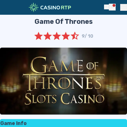
Notific
Search
Pr
Game Of Thrones
Skip to navigation
Skip to content
9/ 10
Game Info