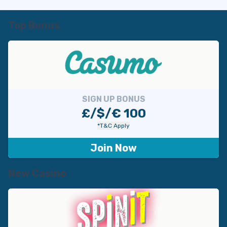
Top Bonus
SIGN UP BONUS
£/$/€ 100
*T&C Apply
Join Now
New Casino