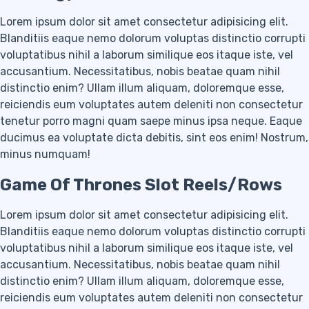
Lorem ipsum dolor sit amet consectetur adipisicing elit.
Blanditiis eaque nemo dolorum voluptas distinctio corrupti
voluptatibus nihil a laborum similique eos itaque iste, vel
accusantium. Necessitatibus, nobis beatae quam nihil
distinctio enim? Ullam illum aliquam, doloremque esse,
reiciendis eum voluptates autem deleniti non consectetur
tenetur porro magni quam saepe minus ipsa neque. Eaque
ducimus ea voluptate dicta debitis, sint eos enim! Nostrum,
minus numquam!
Game Of Thrones Slot Reels/Rows
Lorem ipsum dolor sit amet consectetur adipisicing elit.
Blanditiis eaque nemo dolorum voluptas distinctio corrupti
voluptatibus nihil a laborum similique eos itaque iste, vel
accusantium. Necessitatibus, nobis beatae quam nihil
distinctio enim? Ullam illum aliquam, doloremque esse,
reiciendis eum voluptates autem deleniti non consectetur