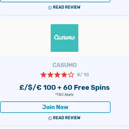
READ REVIEW
CASUMO
8/ 10
£/$/€ 100 + 60 Free Spins
*T&C Apply
Join Now
READ REVIEW