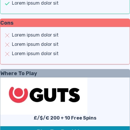
Lorem ipsum dolor sit
Cons
Lorem ipsum dolor sit
Lorem ipsum dolor sit
Lorem ipsum dolor sit
Where To Play
£/$/€ 200 + 10 Free Spins