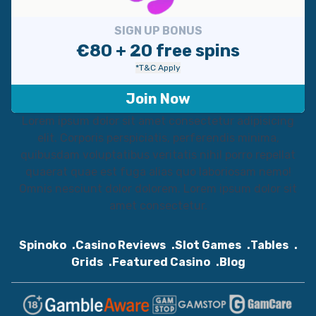
SIGN UP BONUS
€80 + 20 free spins
*T&C Apply
Join Now
Lorem ipsum dolor sit amet consectetur adipisicing
elit. Corporis perspiciatis, perferendis minima,
quibusdam voluptatibus veritatis nihil porro repellat
quaerat quae est fuga alias quo laboriosam nemo!
Omnis nesciunt dolor dolorem. Lorem ipsum dolor sit
amet consectetur.
Spinoko
Casino Reviews
Slot Games
Tables
Grids
Featured Casino
Blog