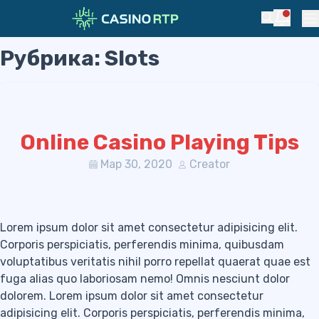
Notific
Search
Pr
Рубрика:
Slots
Skip to navigation
Skip to content
Online Casino Playing Tips
Мар 30, 2020
Creator
Lorem ipsum dolor sit amet consectetur adipisicing elit.
Corporis perspiciatis, perferendis minima, quibusdam
voluptatibus veritatis nihil porro repellat quaerat quae est
fuga alias quo laboriosam nemo! Omnis nesciunt dolor
dolorem. Lorem ipsum dolor sit amet consectetur
adipisicing elit. Corporis perspiciatis, perferendis minima,