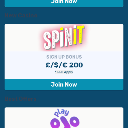
Join Now
New Casino
SIGN UP BONUS
£/$/€ 200
*T&C Apply
Join Now
Best Offers