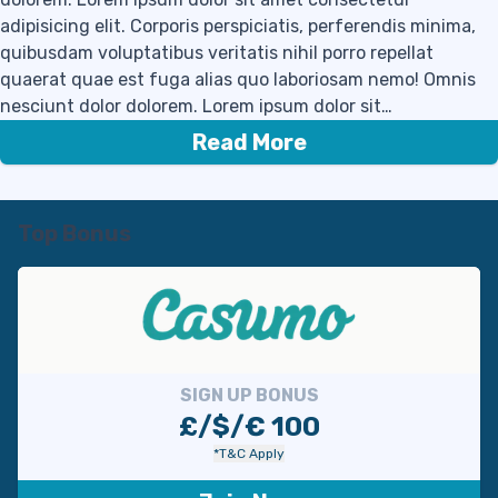
adipisicing elit. Corporis perspiciatis, perferendis minima,
quibusdam voluptatibus veritatis nihil porro repellat
quaerat quae est fuga alias quo laboriosam nemo! Omnis
nesciunt dolor dolorem. Lorem ipsum dolor sit…
Read More
Top Bonus
SIGN UP BONUS
£/$/€ 100
*T&C Apply