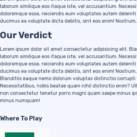
laborum similique eos itaque iste, vel accusantium. Necessi
doloremque esse, reiciendis eum voluptates autem delenit
ducimus ea voluptate dicta debitis, sint eos enim! Nostr
Our
Verdict
Lorem ipsum dolor sit amet consectetur adipisicing elit. Bla
laborum similique eos itaque iste, vel accusantium. Necessi
doloremque esse, reiciendis eum voluptates autem delenit
ducimus ea voluptate dicta debitis, sint eos enim! Nostr
Blanditiis eaque nemo dolorum voluptas distinctio corrupti 
Necessitatibus, nobis beatae quam nihil distinctio enim? U
non consectetur tenetur porro magni quam saepe minus ipsa
minus numquam!
Where To Play