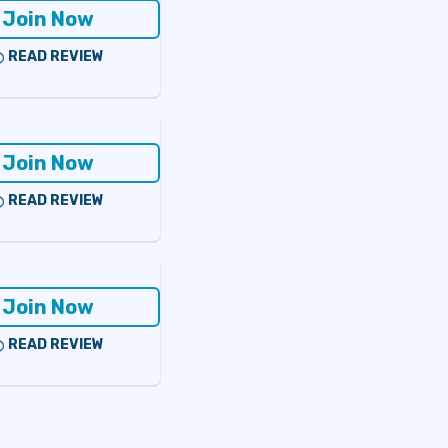
Join Now
READ REVIEW
Join Now
READ REVIEW
Join Now
READ REVIEW