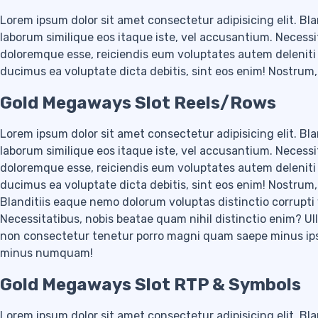
Lorem ipsum dolor sit amet consectetur adipisicing elit. Bla
laborum similique eos itaque iste, vel accusantium. Necessi
doloremque esse, reiciendis eum voluptates autem delenit
ducimus ea voluptate dicta debitis, sint eos enim! Nostr
Gold Megaways Slot Reels/Rows
Lorem ipsum dolor sit amet consectetur adipisicing elit. Bla
laborum similique eos itaque iste, vel accusantium. Necessi
doloremque esse, reiciendis eum voluptates autem delenit
ducimus ea voluptate dicta debitis, sint eos enim! Nostrum
Blanditiis eaque nemo dolorum voluptas distinctio corrupti 
Necessitatibus, nobis beatae quam nihil distinctio enim? U
non consectetur tenetur porro magni quam saepe minus ipsa
minus numquam!
Gold Megaways Slot RTP & Symbols
Lorem ipsum dolor sit amet consectetur adipisicing elit. Bla