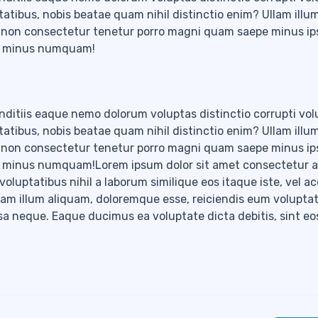
tatibus, nobis beatae quam nihil distinctio enim? Ullam illu
i non consectetur tenetur porro magni quam saepe minus i
um, minus numquam!
nditiis eaque nemo dolorum voluptas distinctio corrupti volu
tatibus, nobis beatae quam nihil distinctio enim? Ullam illu
i non consectetur tenetur porro magni quam saepe minus i
um, minus numquam!
Lorem ipsum dolor sit amet consectetur adi
voluptatibus nihil a laborum similique eos itaque iste, vel 
llam illum aliquam, doloremque esse, reiciendis eum volupta
 neque. Eaque ducimus ea voluptate dicta debitis, sint eo