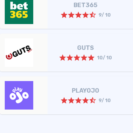
BET365
9/ 10
GUTS
10/ 10
PLAYOJO
9/ 10