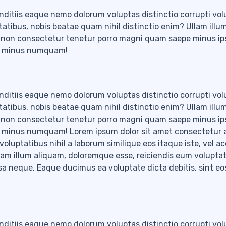
nditiis eaque nemo dolorum voluptas distinctio corrupti volu
tatibus, nobis beatae quam nihil distinctio enim? Ullam illu
i non consectetur tenetur porro magni quam saepe minus i
um, minus numquam!
nditiis eaque nemo dolorum voluptas distinctio corrupti volu
tatibus, nobis beatae quam nihil distinctio enim? Ullam illu
i non consectetur tenetur porro magni quam saepe minus i
, minus numquam! Lorem ipsum dolor sit amet consectetur ad
voluptatibus nihil a laborum similique eos itaque iste, vel 
llam illum aliquam, doloremque esse, reiciendis eum volupta
 neque. Eaque ducimus ea voluptate dicta debitis, sint eo
nditiis eaque nemo dolorum voluptas distinctio corrupti volu