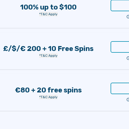
100% up to $100
*T&C Apply
£/$/€ 200 + 10 Free Spins
*T&C Apply
€80 + 20 free spins
*T&C Apply