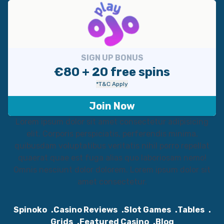
SIGN UP BONUS
€80 + 20 free spins
*T&C Apply
Join Now
Lorem ipsum dolor sit amet consectetur adipisicing
elit. Corporis perspiciatis, perferendis minima,
quibusdam voluptatibus veritatis nihil porro repellat
quaerat quae est fuga alias quo laboriosam nemo!
Omnis nesciunt dolor dolorem. Lorem ipsum dolor sit
amet consectetur.
Spinoko
Casino Reviews
Slot Games
Tables
Grids
Featured Casino
Blog