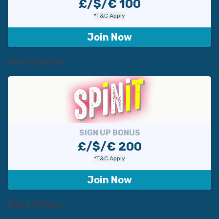
£/$/€ 100
*T&C Apply
Join Now
New Casino
SIGN UP BONUS
£/$/€ 200
*T&C Apply
Join Now
Best Offers