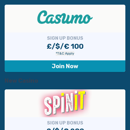
SIGN UP BONUS
£/$/€ 100
*T&C Apply
Join Now
New Casino
SIGN UP BONUS