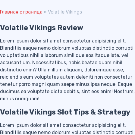
Главная страница
»
Volatile Vikings
Volatile Vikings Review
Lorem ipsum dolor sit amet consectetur adipisicing elit.
Blanditiis eaque nemo dolorum voluptas distinctio corrupti
voluptatibus nihil a laborum similique eos itaque iste, vel
accusantium. Necessitatibus, nobis beatae quam nihil
distinctio enim? Ullam illum aliquam, doloremque esse,
reiciendis eum voluptates autem deleniti non consectetur
tenetur porro magni quam saepe minus ipsa neque. Eaque
ducimus ea voluptate dicta debitis, sint eos enim! Nostrum,
minus numquam!
Volatile Vikings Slot Tips & Strategy
Lorem ipsum dolor sit amet consectetur adipisicing elit.
Blanditiis eaque nemo dolorum voluptas distinctio corrupti