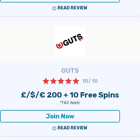
READ REVIEW
GUTS
10/ 10
£/$/€ 200 + 10 Free Spins
*T&C Apply
Join Now
READ REVIEW