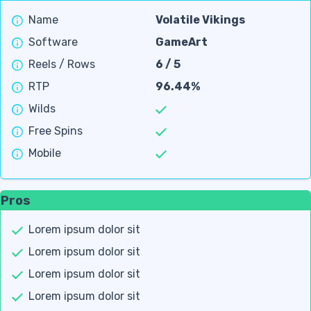
Name
Volatile Vikings
Software
GameArt
Reels / Rows
6 / 5
RTP
96.44%
Wilds
Free Spins
Mobile
Pros
Lorem ipsum dolor sit
Lorem ipsum dolor sit
Lorem ipsum dolor sit
Lorem ipsum dolor sit