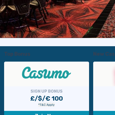
Top Bonus
New Cas
SIGN UP BONUS
£/$/€ 100
*T&C Apply