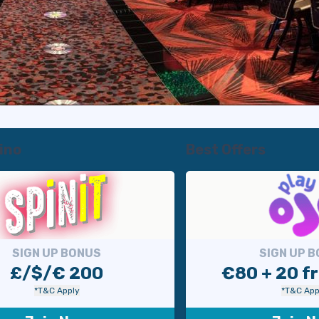
ino
Best Offers
SIGN UP BONUS
SIGN UP 
£/$/€ 200
€80 + 20 fr
*T&C Apply
*T&C App