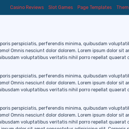
te without Subt
Casino Reviews
Slot Games
Page Templates
Theme
poris perspiciatis, perferendis minima, quibusdam voluptatib
nemo! Omnis nesciunt dolor dolorem. Lorem ipsum dolor sit 
quibusdam voluptatibus veritatis nihil porro repellat quaerat
poris perspiciatis, perferendis minima, quibusdam voluptatib
nemo! Omnis nesciunt dolor dolorem. Lorem ipsum dolor sit 
quibusdam voluptatibus veritatis nihil porro repellat quaerat
poris perspiciatis, perferendis minima, quibusdam voluptatib
nemo! Omnis nesciunt dolor dolorem. Lorem ipsum dolor sit 
quibusdam voluptatibus veritatis nihil porro repellat quaerat
sum dolor sit amet consectetur adipisicing elit. Corporis p