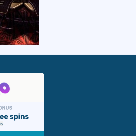
BONUS
ee spins
ly